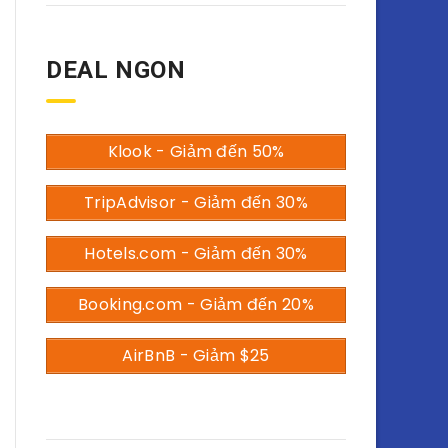
DEAL NGON
Klook - Giảm đến 50%
TripAdvisor - Giảm đến 30%
Hotels.com - Giảm đến 30%
Booking.com - Giảm đến 20%
AirBnB - Giảm $25