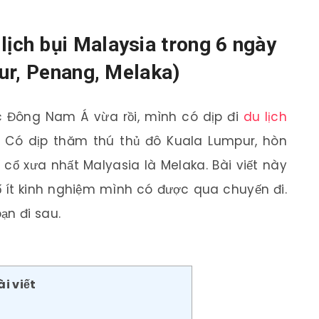
lịch bụi Malaysia trong 6 ngày
ur, Penang, Melaka)
c Đông Nam Á vừa rồi, mình có dịp đi
du lịch
 Có dịp thăm thú thủ đô Kuala Lumpur, hòn
cổ xưa nhất Malyasia là Melaka. Bài viết này
số ít kinh nghiệm mình có được qua chuyến đi.
ạn đi sau.
i viết