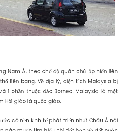
ng Nam Á, theo chế độ quân chủ lập hiến liên
ổ liên bang. Về địa lý, diện tích Malaysia bị
và 1 phần thuộc đảo Borneo. Malaysia là một
m Hồi giáo là quốc giáo.
ước có nền kinh tế phát triển nhất Châu Á nói
n nào muốn tìm hiểu chi tiết hơn về đất nước