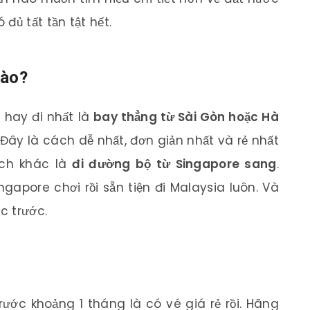
 đủ tất tần tật hết.
nào?
 hay đi nhất là
bay thẳng từ Sài Gòn hoặc Hà
 Đây là cách dễ nhất, đơn giản nhất và rẻ nhất
ách khác là
đi đường bộ từ Singapore sang
.
apore chơi rồi sẵn tiện đi Malaysia luôn. Và
c trước.
ước khoảng 1 tháng là có vé giá rẻ rồi. Hãng