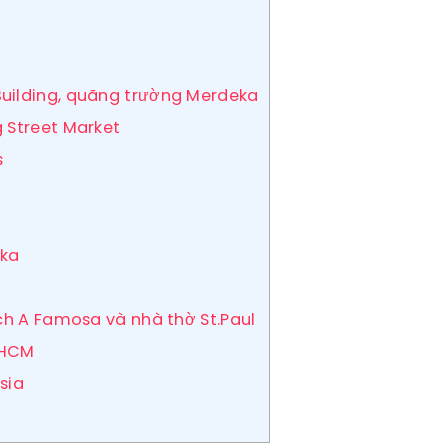
uilding, quãng trường Merdeka
 Street Market
s
aka
ch A Famosa và nhà thờ St.Paul
 HCM
ysia