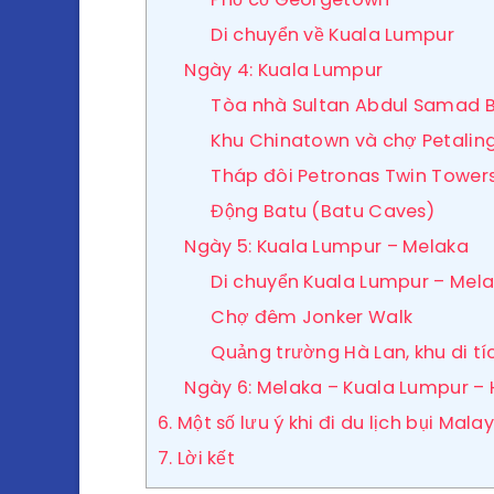
Di chuyển về Kuala Lumpur
Ngày 4: Kuala Lumpur
Tòa nhà Sultan Abdul Samad B
Khu Chinatown và chợ Petaling
Tháp đôi Petronas Twin Tower
Động Batu (Batu Caves)
Ngày 5: Kuala Lumpur – Melaka
Di chuyển Kuala Lumpur – Mel
Chợ đêm Jonker Walk
Quảng trường Hà Lan, khu di tí
Ngày 6: Melaka – Kuala Lumpur –
6. Một số lưu ý khi đi du lịch bụi Mala
7. Lời kết