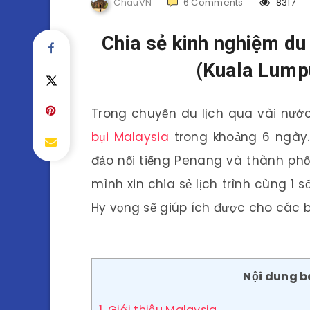
ChauVN
6
Comments
8317
Chia sẻ kinh nghiệm du 
(Kuala Lump
Trong chuyến du lịch qua vài nướ
bụi Malaysia
trong khoảng 6 ngày.
đảo nổi tiếng Penang và thành phố 
mình xin chia sẻ lịch trình cùng 1 
Hy vọng sẽ giúp ích được cho các b
Nội dung bà
1. Giới thiệu Malaysia