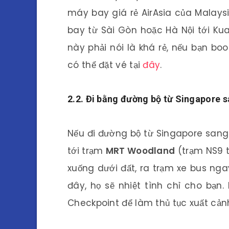
máy bay giá rẻ AirAsia của Malay
bay từ Sài Gòn hoặc Hà Nội tới Kual
này phải nói là khá rẻ, nếu bạn boo
có thể đặt vé tại
đây
.
2.2. Đi bằng đường bộ từ Singapore 
Nếu đi đường bộ từ Singapore sang 
tới trạm
MRT Woodland
(trạm NS9 t
xuống dưới đất, ra trạm xe bus nga
đây, họ sẽ nhiệt tình chỉ cho bạ
Checkpoint để làm thủ tục xuất cảnh