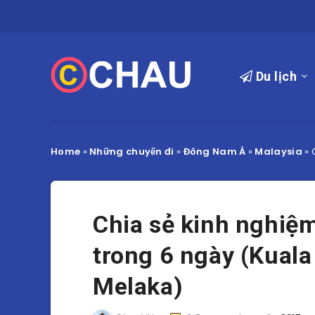
Du lịch
Home
»
Những chuyến đi
»
Đông Nam Á
»
Malaysia
»
Chia sẻ kinh nghiệm
trong 6 ngày (Kual
Melaka)