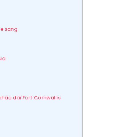
re sang
sia
háo đài Fort Cornwallis