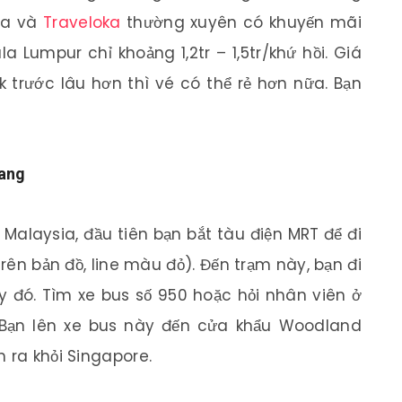
sia và
Traveloka
thường xuyên có khuyến mãi
a Lumpur chỉ khoảng 1,2tr – 1,5tr/khứ hồi. Giá
k trước lâu hơn thì vé có thể rẻ hơn nữa. Bạn
sang
Malaysia, đầu tiên bạn bắt tàu điện MRT để đi
rên bản đồ, line màu đỏ). Đến trạm này, bạn đi
y đó. Tìm xe bus số 950 hoặc hỏi nhân viên ở
n. Bạn lên xe bus này đến cửa khẩu Woodland
 ra khỏi Singapore.