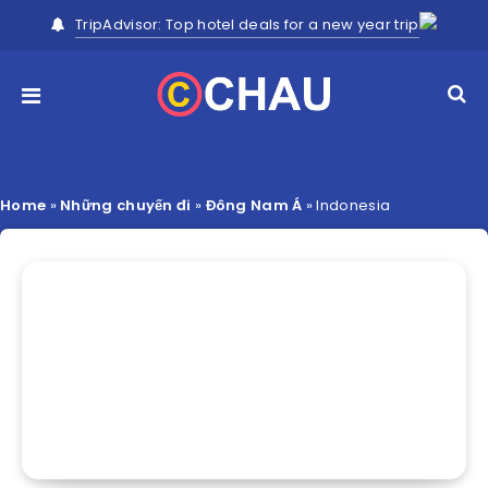
TripAdvisor: Top hotel deals for a new year trip
Home
»
Những chuyến đi
»
Đông Nam Á
»
Indonesia