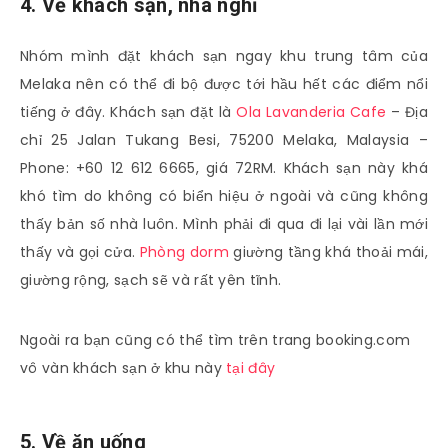
4. Về khách sạn, nhà nghỉ
Nhóm mình đặt khách sạn ngay khu trung tâm của
Melaka nên có thể đi bộ được tới hầu hết các điểm nổi
tiếng ở đây. Khách sạn đặt là
Ola Lavanderia Cafe
– Địa
chỉ 25 Jalan Tukang Besi, 75200 Melaka, Malaysia –
Phone: +60 12 612 6665, giá 72RM. Khách sạn này khá
khó tìm do không có biển hiệu ở ngoài và cũng không
thấy bản số nhà luôn. Mình phải đi qua đi lại vài lần mới
thấy và gọi cửa.
Phòng dorm
giường tầng khá thoải mái,
giường rộng, sạch sẽ và rất yên tĩnh.
Ngoài ra bạn cũng có thể tìm trên trang booking.com
vô vàn khách sạn ở khu này
tại đây
5. Về ăn uống