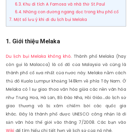
6.3. Khu di tích A Famosa và nhà thờ St.Paul
6.4. Những con đường ngang dọc trong khu phố cổ
7. Một số lưu ý khi đi du lịch bụi Melaka
1. Giới thiệu Melaka
Du lịch bụi Melaka không khó
. Thành phố Melaka (hay
còn gọi là Malacca) là cố đô của Malaysia và cũng là
thành phố cổ xưa nhất của nước này. Melaka nằm cách
thủ đô Kuala Lumpur khoảng 148km về phía Tây Nam. Ở
Melaka có 1 sự giao thoa văn hóa giữa các nền văn hóa
như Trung Hoa, Hà Lan, Bồ Đào Nha, Hồi Giáo…do lịch sử
giao thương và bị xâm chiếm bởi các quốc gia
khác. Đây là thành phố được UNESCO công nhận là di
sản văn hóa thế giới vào tháng 7/2008. Các bạn vào
Wiki
để tìm hiểu chi tiết hơn về lịch sử của nó nhé.