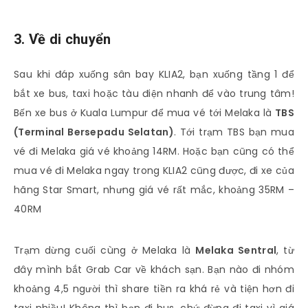
3. Về di chuyển
Sau khi đáp xuống sân bay KLIA2, bạn xuống tầng 1 để
bắt xe bus, taxi hoặc tàu điện nhanh để vào trung tâm!
Bến xe bus ở Kuala Lumpur để mua vé tới Melaka là
TBS
(Terminal Bersepadu Selatan)
. Tới trạm TBS bạn mua
vé đi Melaka giá vé khoảng 14RM. Hoặc bạn cũng có thể
mua vé đi Melaka ngay trong KLIA2 cũng được, đi xe của
hãng Star Smart, nhưng giá vé rất mắc, khoảng 35RM –
40RM
Trạm dừng cuối cùng ở Melaka là
Melaka Sentral
, từ
đây mình bắt Grab Car về khách sạn. Bạn nào đi nhóm
khoảng 4,5 người thì share tiền ra khá rẻ và tiện hơn đi