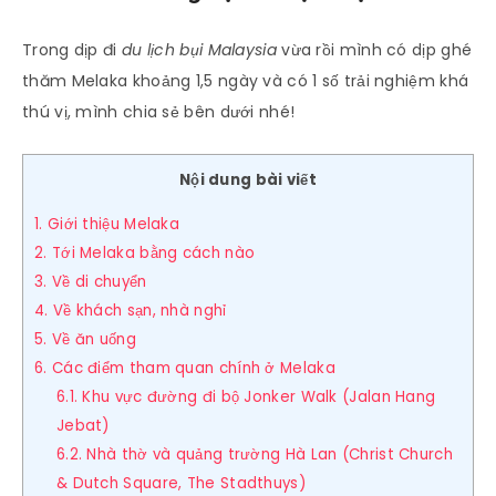
Trong dịp đi
du lịch bụi Malaysia
vừa rồi mình có dịp ghé
thăm Melaka khoảng 1,5 ngày và có 1 số trải nghiệm khá
thú vị, mình chia sẻ bên dưới nhé!
Nội dung bài viết
1. Giới thiệu Melaka
2. Tới Melaka bằng cách nào
3. Về di chuyển
4. Về khách sạn, nhà nghỉ
5. Về ăn uống
6. Các điểm tham quan chính ở Melaka
6.1. Khu vực đường đi bộ Jonker Walk (Jalan Hang
Jebat)
6.2. Nhà thờ và quảng trường Hà Lan (Christ Church
& Dutch Square, The Stadthuys)