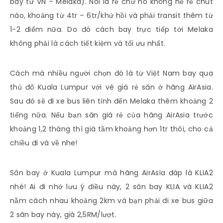
bay từ VN – Melaka). Nói là rẻ chứ nó không hề rẻ chút
nào, khoảng từ 4tr – 6tr/khứ hồi và phải transit thêm từ
1-2 điểm nữa. Do đó cách bay trực tiếp tới Melaka
không phải là cách tiết kiệm và tối ưu nhất.
Cách mà nhiều người chọn đó là từ Việt Nam bay qua
thủ đô Kuala Lumpur với vé giá rẻ săn ở hãng AirAsia.
Sau đó sẽ đi xe bus liên tỉnh đến Melaka thêm khoảng 2
tiếng nữa. Nếu bạn săn giá rẻ của hãng AirAsia trước
khoảng 1,2 tháng thì giá tầm khoảng hơn 1tr thôi, cho cả
chiều đi và về nhe!
Sân bay ở Kuala Lumpur mà hãng AirAsia đáp là KLIA2
nhé! Ai đi nhớ lưu ý điều này, 2 sân bay KLIA và KLIA2
nằm cách nhau khoảng 2km và bạn phải đi xe bus giữa
2 sân bay này, giá 2,5RM/lượt.