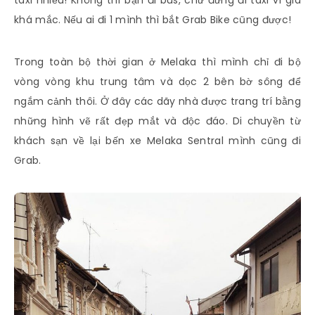
taxi nhiều! Không thì bạn đi bus, chứ đừng đi taxi vì giá
khá mắc. Nếu ai đi 1 mình thì bắt Grab Bike cũng được!
Trong toàn bộ thời gian ở Melaka thì mình chỉ đi bộ
vòng vòng khu trung tâm và dọc 2 bên bờ sông để
ngắm cảnh thôi. Ở đây các dãy nhà được trang trí bằng
những hình vẽ rất đẹp mắt và độc đáo. Di chuyền từ
khách sạn về lại bến xe Melaka Sentral mình cũng đi
Grab.