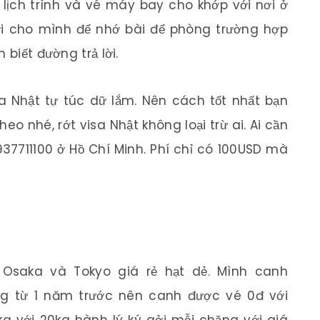
 lịch trình và vé máy bay cho khớp với nơi ở
i cho mình để nhớ bài để phòng trường hợp
 biết đường trả lời.
sa Nhật tự túc dữ lắm. Nên cách tốt nhất bạn
o nhé, rớt visa Nhật không loại trừ ai. Ai cần
937711100 ở Hồ Chí Minh. Phí chỉ có 100USD mà
saka và Tokyo giá rẻ hạt dẻ. Mình canh
g từ 1 năm trước nên canh được vé 0đ với
a với 20kg hành lý ký gởi mỗi chặng với giá