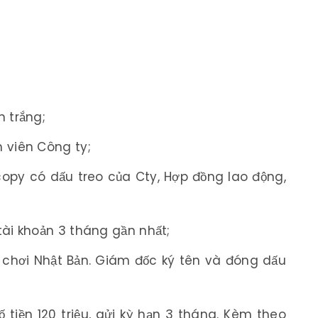
n trắng;
 viên Công ty;
opy có dấu treo của Cty, Hợp đồng lao động,
tài khoản 3 tháng gần nhất;
i chơi Nhật Bản. Giám đốc ký tên và đóng dấu
ố tiền 120 triệu, gửi kỳ hạn 3 tháng. Kèm theo