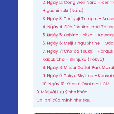
2. Ngày 2: Công viên Nara – Đền To
Higashimuki (Nara)
3. Ngày 3: Tenryuji Temple – Ar
4. Ngày 4: Đền Fushimi Inari Taish
5. Ngày 5: Oshino Hakkai – Kawagu
6. Ngày 6: Meiji Jingu Shrine – O
7. Ngày 7: Chợ cá Tsukiji – Haraj
Kabukicho – Shinjuku (Tokyo)
8. Ngày 8: Mitsui Outlet Park Mak
9. Ngày 9: Tokyo Skytree – Kansai
10. Ngày 10: Kansai Osaka – HCM
9. Một vài lưu ý nhỏ khác
Chi phí của mình như sau