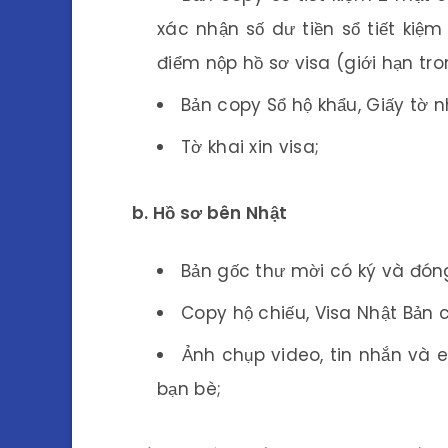
xác nhận số dư tiền sổ tiết kiệ
điểm nộp hồ sơ visa (giới hạn tro
Bản copy Sổ hộ khẩu, Giấy tờ n
Tờ khai xin visa;
b. Hồ sơ bên Nhật
Bản gốc thư mời có ký và đón
Copy hộ chiếu, Visa Nhật Bản 
Ảnh chụp video, tin nhắn và e
bạn bè;