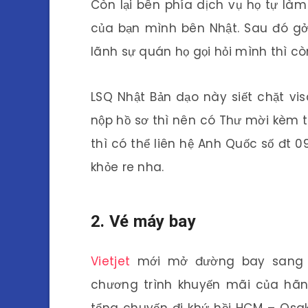
Còn lại bên phía dịch vụ họ tự làm
của bạn mình bên Nhật. Sau đó gở
lãnh sự quán họ gọi hỏi mình thì còn
LSQ Nhật Bản dạo này siết chặt vi
nộp hồ sơ thì nên có Thư mời kèm the
thì có thể liên hệ Anh Quốc số đt 0
khỏe re nha.
2. Vé máy bay
Vietjet
mới mở đường bay sang O
chương trình khuyến mãi của hãn
tổng chuyến đi khứ hồi HCM – Osak