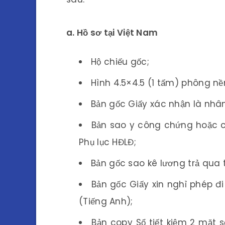
a. Hồ sơ tại Việt Nam
Hộ chiếu gốc;
Hình 4.5×4.5 (1 tấm) phông nề
Bản gốc Giấy xác nhận là nhân
Bản sao y công chứng hoặc c
Phụ lục HĐLĐ;
Bản gốc sao kê lương trả qua 
Bản gốc Giấy xin nghỉ phép đ
(Tiếng Anh);
Bản copy Sổ tiết kiệm 2 mặt s