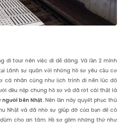
ng đi tour nên việc đi dễ dàng. Và lần 2 mình
 tại Lãnh sự quán với những hồ sơ yêu cầu cơ
sơ cá nhân cũng như lịch trình đi nên lúc đó
 đều nộp chung hồ sơ và đã rớt cái thật là
ừ người bên Nhật
. Nên lần này quyết phục thù
hu Nhật và đã nhờ sự giúp đỡ của bạn để có
ơ dùm cho an tâm. Hồ sơ gồm những thứ như