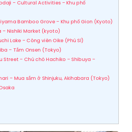
daji – Cultural Activities – Khu phố
ashiyama Bamboo Grove – Khu phố Gion (Kyoto)
a – Nishiki Market (kyoto)
chi Lake – Công viên Oike (Phú Sĩ)
daiba – Tắm Onsen (Tokyo)
uku Street – Chú chó Hachiko – Shibuya –
uhari – Mua sắm ở Shinjuku, Akihabara (Tokyo)
 Osaka