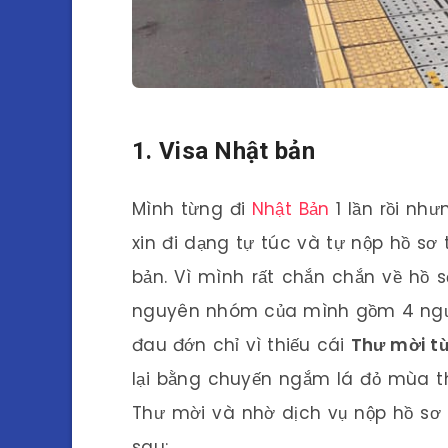
1. Visa Nhật bản
Mình từng đi
Nhật Bản
1 lần rồi như
xin đi dạng tự túc và tự nộp hồ sơ
bản. Vì mình rất chắn chắn về hồ 
nguyên nhóm của mình gồm 4 người
đau đớn chỉ vì thiếu cái
Thư mời t
lại bằng chuyến ngắm lá đỏ mùa t
Thư mời và nhờ dịch vụ nộp hồ s
sau: