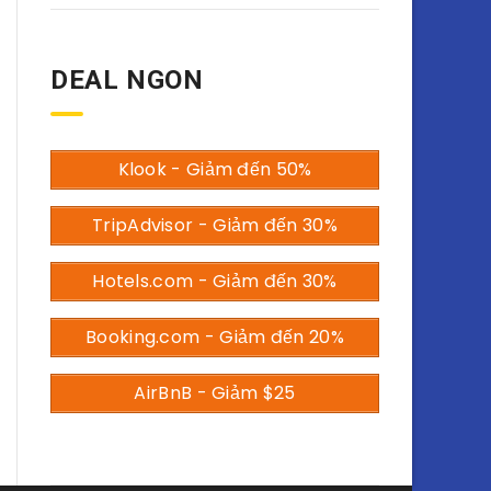
DEAL NGON
Klook - Giảm đến 50%
TripAdvisor - Giảm đến 30%
Hotels.com - Giảm đến 30%
Booking.com - Giảm đến 20%
AirBnB - Giảm $25