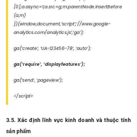
[0];a.async=1;a.src=g;m.parentNode.insertBefore
(a,m)
})(window,document,’script’,’//www.google-
analytics.com/analytics.js’,’ga’);
ga(‘create’, ‘UA-123456-78’, ‘auto’);
ga(‘require’, ‘displayfeatures’);
ga(‘send’, ‘pageview’);
</script>
3.5. Xác định lĩnh vực kinh doanh và thuộc tính
sản phẩm