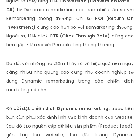
Người ta thấy rằng tỉ lệ
Conversion (Conversion Rate –
CR)
từ Dynamic remarketing cao hơn nhiều lần so với
Remarketing thông thường. Chỉ số
ROI (Return On
Investment)
cũng cao hơn so với Remarketing thường.
Ngoài ra, tỉ lệ click
CTR (Click Through Rate)
cũng cao
hơn gấp 7 lần so với Remarketing thông thường.
Do đó, với những ưu điểm thấy rõ về hiệu quả nên ngày
càng nhiều nhà quảng cáo cũng như doanh nghiệp sử
dụng Dynamic remarketing trong các chiến dịch
marketing của họ.
Để
cài đặt chiến dịch Dynamic remarketing
, trước tiên
bạn cần phải xác định lĩnh vực kinh doanh của website.
Sau đó tạo nguồn cấp dữ liệu sản phẩm (Product feed),
gắn tag lên website, tạo đối tượng Dynamic