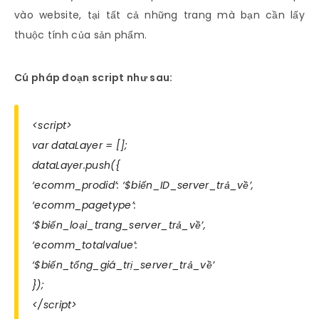
vào website, tại tất cả những trang mà bạn cần lấy
thuộc tính của sản phẩm.
Cú pháp đoạn script như sau:
<script>
var dataLayer = [];
dataLayer.push({
‘ecomm_prodid’: ‘$biến_ID_server_trả_về’,
‘ecomm_pagetype’:
‘$biến_loại_trang_server_trả_về’,
‘ecomm_totalvalue’:
‘$biến_tổng_giá_trị_server_trả_về’
});
</script>