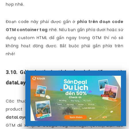
hợp nhé.
Đoạn code này phải được gắn ở
phía trên đoạn code
GTM container tag
nhé. Nếu bạn gắn phía dưới hoặc sử
dụng custom HTML để gắn ngay trong GTM thì nó sẽ
không hoạt động được. Bắt buộc phải gắn phía trên
nhé!
3.10. Gửi các thuộc tính sản phẩm đã xem từ
dataLayer qua Google Tag Manager
Các thuộc tính sản phẩm khách hàng đã xem như
product ID, price,…hiện được
lưu giữ trong biến
dataLayer
. Chúng ta cần gửi các thuộc tính này về
GTM để xử lý. Ở Google Tag Manager (GTM), bạn tạo