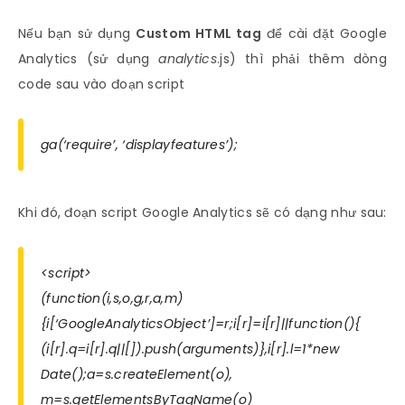
Nếu bạn sử dụng
Custom HTML tag
để cài đặt Google
Analytics (sử dụng
analytics
.js) thì phải thêm dòng
code sau vào đoạn script
ga(‘require’, ‘displayfeatures’);
Khi đó, đoạn script Google Analytics sẽ có dạng như sau:
<script>
(function(i,s,o,g,r,a,m)
{i[‘GoogleAnalyticsObject’]=r;i[r]=i[r]||function(){
(i[r].q=i[r].q||[]).push(arguments)},i[r].l=1*new
Date();a=s.createElement(o),
m=s.getElementsByTagName(o)