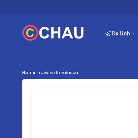
Du lịch
Home
»
review đi malacca