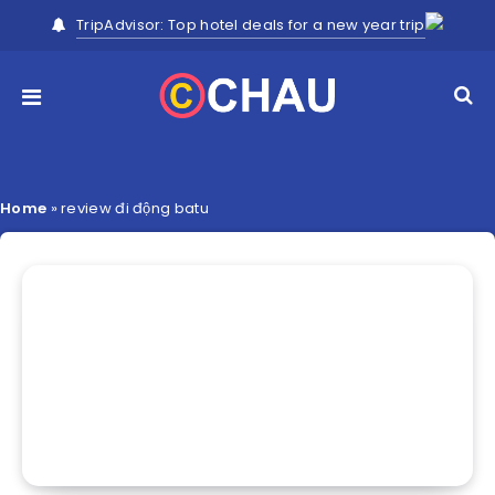
TripAdvisor: Top hotel deals for a new year trip
Home
»
review đi động batu