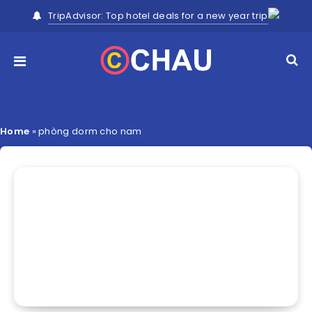
TripAdvisor: Top hotel deals for a new year trip
Home
»
phòng dorm cho nam