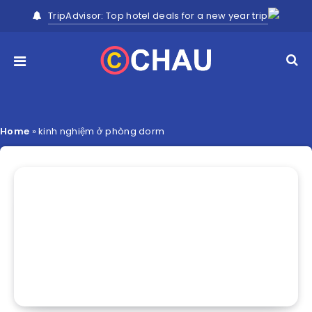
TripAdvisor: Top hotel deals for a new year trip
Home
»
kinh nghiệm ở phòng dorm