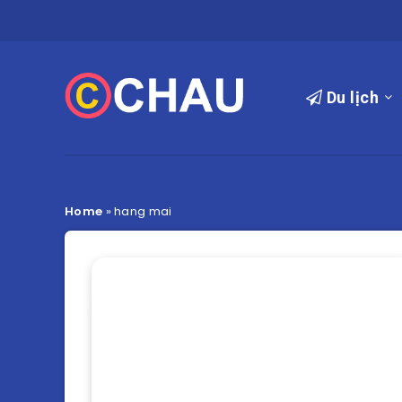
Du lịch
Home
»
hang mai