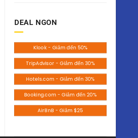
DEAL NGON
Klook - Giảm đến 50%
TripAdvisor - Giảm đến 30%
Hotels.com - Giảm đến 30%
Booking.com - Giảm đến 20%
AirBnB - Giảm $25