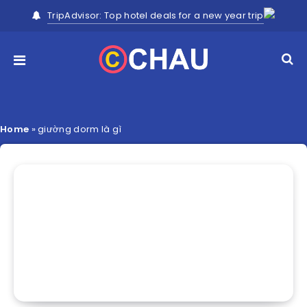
TripAdvisor: Top hotel deals for a new year trip
Home
»
giường dorm là gì