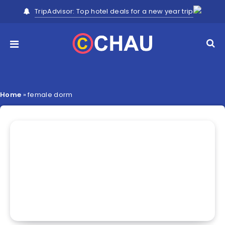
TripAdvisor: Top hotel deals for a new year trip
Home
»
female dorm