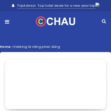
TripAdvisor: Top hotel deals for a new year trip
Home
»
trekking tà năng phan dũng