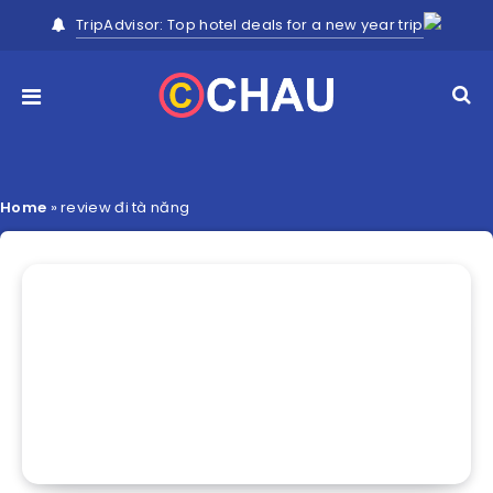
TripAdvisor: Top hotel deals for a new year trip
Home
»
review đi tà năng