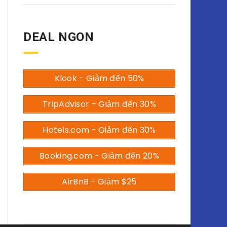
DEAL NGON
Klook - Giảm đến 50%
TripAdvisor - Giảm đến 30%
Hotels.com - Giảm đến 30%
Booking.com - Giảm đến 20%
AirBnB - Giảm $25