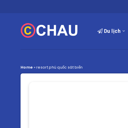
Du lịch
Home
»
resort phú quốc sát biển