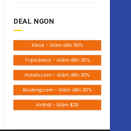
DEAL NGON
Klook - Giảm đến 50%
TripAdvisor - Giảm đến 30%
Hotels.com - Giảm đến 30%
Booking.com - Giảm đến 20%
AirBnB - Giảm $25