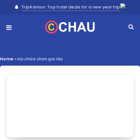
TripAdvisor: Top hotel deals for a new year trip
Home
»
núi chứa chan gia lào