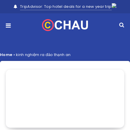
TripAdvisor: Top hotel deals for a new year trip
Home
»
kinh nghiệm ra đảo thạnh an