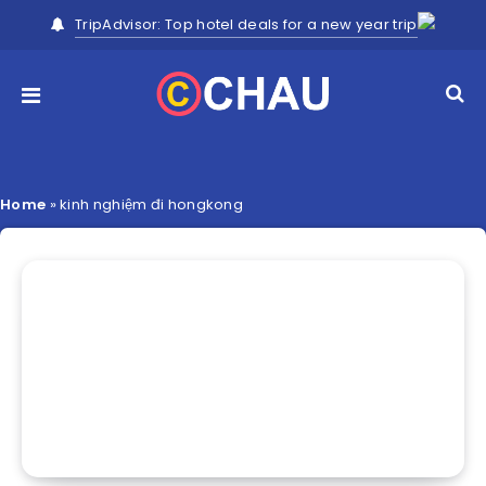
TripAdvisor: Top hotel deals for a new year trip
Home
»
kinh nghiệm đi hongkong