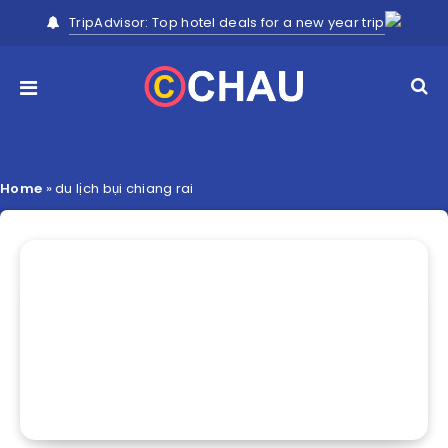
TripAdvisor: Top hotel deals for a new year trip
Home
»
du lịch bụi chiang rai