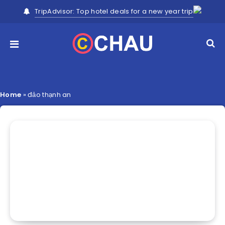
TripAdvisor: Top hotel deals for a new year trip
Home
»
đảo thạnh an