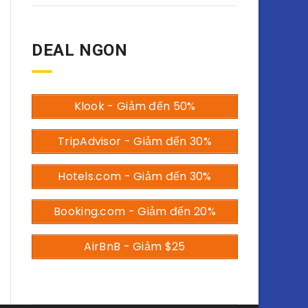
DEAL NGON
Klook - Giảm đến 50%
TripAdvisor - Giảm đến 30%
Hotels.com - Giảm đến 30%
Booking.com - Giảm đến 20%
AirBnB - Giảm $25